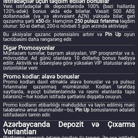
İstifadəçilər üçün təqdim edilən bonuslar
Yeni istifadəçilər ilk depozitlərində 100% (bəzi hallarda
120%-ədək) bonus əldə edə bilərlər. Vəsait 500 ABŞ
dollarınadək (və ya ekvivalent AZN) yüksələ bilər; geri
qazanma şərti
x50
-dir. Həmçinin
250 pulsuz fırlanma
təqdim
olunur: 50-si dərhal, 200-ü növbəti 5 gün ərzində aktivləşir.
Bu aksiyalar qazanc potensialını artırır və
Pin Up
oyun
təcrübəsini daha rəngarəng edir.
Digər Promosyonlar
Müntəzəm turnirlər, bayram aksiyaları, VIP proqramlar və s.
mövcuddur. Ad günü olanlara 10 dollarlıq bonus hədiyyə
edilir. Aktivlik və ödənişlərə görə yüksələn VIP statuslar əlavə
üstünlüklər verir.
Promo kodlar: əlavə bonuslar
Promo kodları daxil etməklə əlavə bonuslar və ya pulsuz
fırlanmalar qazanmaq mümkündür. Kodları tərəfdaş
saytlarda, e-poçt bülletenlərində və rəsmi elanlarda tapa
bilərsiniz—hər kodun istifadə şərtlərini diqqətlə oxuyun.
Promo kodların etibarlılığı məhduddur və təyin edilmiş mərc
tələblərinə əməl olunmalıdır—bu,
Pin Up
bonuslarının ədalətli
istifadəsini təmin edir.
Azərbaycanda Depozit və Çıxarma
Variantları
Platforma çoxsaylı ödəniş üsulları ilə tanınır. Ən çox istifadə