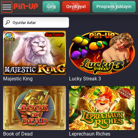
Giriş
Qeydiyyat
Proqramı yükləyin
Majestic King
Lucky Streak 3
Book of Dead
Leprechaun Riches