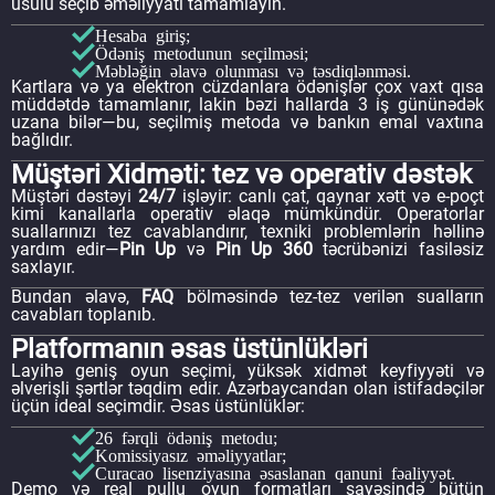
üsulu seçib əməliyyatı tamamlayın.
Hesaba giriş;
Ödəniş metodunun seçilməsi;
Məbləğin əlavə olunması və təsdiqlənməsi.
Kartlara və ya elektron cüzdanlara ödənişlər çox vaxt qısa
müddətdə tamamlanır, lakin bəzi hallarda 3 iş gününədək
uzana bilər—bu, seçilmiş metoda və bankın emal vaxtına
bağlıdır.
Müştəri Xidməti: tez və operativ dəstək
Müştəri dəstəyi
24/7
işləyir: canlı çat, qaynar xətt və e-poçt
kimi kanallarla operativ əlaqə mümkündür. Operatorlar
suallarınızı tez cavablandırır, texniki problemlərin həllinə
yardım edir—
Pin Up
və
Pin Up 360
təcrübənizi fasiləsiz
saxlayır.
Bundan əlavə,
FAQ
bölməsində tez-tez verilən sualların
cavabları toplanıb.
Platformanın əsas üstünlükləri
Layihə geniş oyun seçimi, yüksək xidmət keyfiyyəti və
əlverişli şərtlər təqdim edir. Azərbaycandan olan istifadəçilər
üçün ideal seçimdir. Əsas üstünlüklər:
26 fərqli ödəniş metodu;
Komissiyasız əməliyyatlar;
Curacao lisenziyasına əsaslanan qanuni fəaliyyət.
Demo və real pullu oyun formatları sayəsində bütün