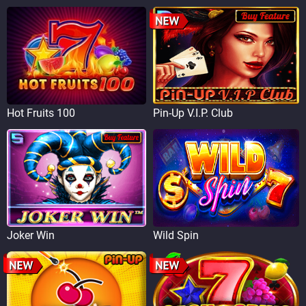
Hot Fruits 100
Pin-Up V.I.P. Club
Joker Win
Wild Spin