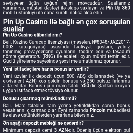
səviyyələr üçün uyğun rejim mövcuddur. Suallarınız
yaranarsa, müştəri dəstəyi ilə əlaqə saxlayın və
Pin Up 360
mobil üstünlüyü ilə daha sürətli nəticə əldə edin.
Pin Up Casino ilə bağlı ən çox soruşulan
suallar
Pin Up Casino etibarlıdırmı?
Bəli. Kazino Curacao lisenziyası (məsələn, №8048/JAZ2017-
0003 kateqoriyası) əsasında fəaliyyət göstərir, yalnız
tanınmış provayderlərin oyunlarını təqdim edir və təsadüfi
nömrə generatoru (RNG) ilə ədalətli oyun mühiti təmin edir.
Güclü şifrələmə sayəsində şəxsi məlumatlarınız qorunur.
Yeni istifadəçilərə hansı bonuslar verilir?
Yeni üzvlər ilk depozit üçün 500 ABŞ dollarınadək (və ya
ekvivalent AZN) xoş gəldin bonusu və 250 pulsuz fırlanma
əldə edirlər. Bonus üçün mərc tələbi
x50
-dir. Şərtləri oxuyub
uyğun istifadə etmək tövsiyə olunur.
Bonusu çıxarmaq mümkündürmü?
Bəli. Mərc tələbləri tam yerinə yetirildikdən sonra bonus
vəsaitlərini çıxarmaq olar. Eyni zamanda
Pincoin
mübadiləsi
ilə əlavə üstünlüklərdən yararlana bilərsiniz.
Ən aşağı depozit məbləği nə qədərdir?
Minimum depozit cəmi
3 AZN
-dir. Ödəniş üçün elektron pul