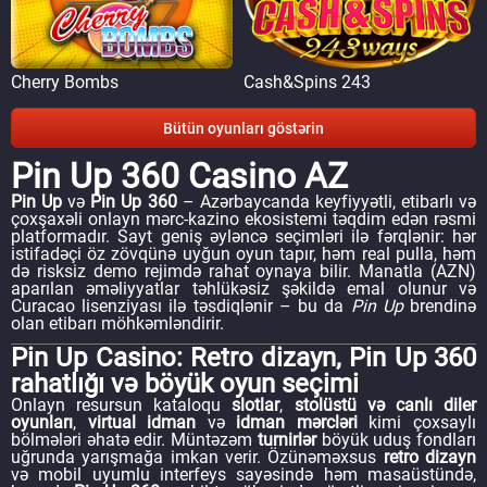
Cherry Bombs
Cash&Spins 243
Bütün oyunları göstərin
Pin Up 360 Casino AZ
Pin Up
və
Pin Up 360
– Azərbaycanda keyfiyyətli, etibarlı və
çoxşaxəli onlayn mərc-kazino ekosistemi təqdim edən rəsmi
platformadır. Sayt geniş əyləncə seçimləri ilə fərqlənir: hər
istifadəçi öz zövqünə uyğun oyun tapır, həm real pulla, həm
də risksiz demo rejimdə rahat oynaya bilir. Manatla (AZN)
aparılan əməliyyatlar təhlükəsiz şəkildə emal olunur və
Curacao lisenziyası ilə təsdiqlənir – bu da
Pin Up
brendinə
olan etibarı möhkəmləndirir.
Pin Up Casino: Retro dizayn, Pin Up 360
rahatlığı və böyük oyun seçimi
Onlayn resursun kataloqu
slotlar
,
stolüstü və canlı diler
oyunları
,
virtual idman
və
idman mərcləri
kimi çoxsaylı
bölmələri əhatə edir. Müntəzəm
turnirlər
böyük uduş fondları
uğrunda yarışmağa imkan verir. Özünəməxsus
retro dizayn
və mobil uyumlu interfeys sayəsində həm masaüstündə,