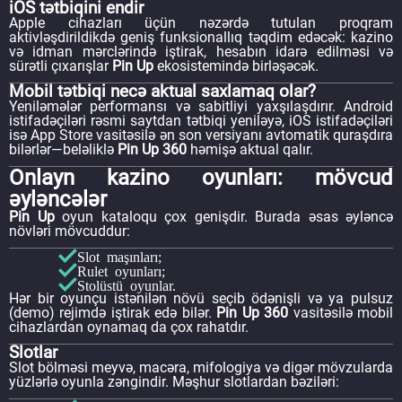
iOS tətbiqini endir
Apple cihazları üçün nəzərdə tutulan proqram
aktivləşdirildikdə geniş funksionallıq təqdim edəcək: kazino
və idman mərclərində iştirak, hesabın idarə edilməsi və
sürətli çıxarışlar
Pin Up
ekosistemində birləşəcək.
Mobil tətbiqi necə aktual saxlamaq olar?
Yeniləmələr performansı və sabitliyi yaxşılaşdırır. Android
istifadəçiləri rəsmi saytdan tətbiqi yeniləyə, iOS istifadəçiləri
isə App Store vasitəsilə ən son versiyanı avtomatik quraşdıra
bilərlər—beləliklə
Pin Up 360
həmişə aktual qalır.
Onlayn kazino oyunları: mövcud
əyləncələr
Pin Up
oyun kataloqu çox genişdir. Burada əsas əyləncə
növləri mövcuddur:
Slot maşınları;
Rulet oyunları;
Stolüstü oyunlar.
Hər bir oyunçu istənilən növü seçib ödənişli və ya pulsuz
(demo) rejimdə iştirak edə bilər.
Pin Up 360
vasitəsilə mobil
cihazlardan oynamaq da çox rahatdır.
Slotlar
Slot bölməsi meyvə, macəra, mifologiya və digər mövzularda
yüzlərlə oyunla zəngindir. Məşhur slotlardan bəziləri: