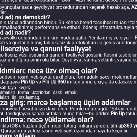
oyunçular sadə qeydiyyat prosedurundan keçərək hesab aça,
A
lər.
ki ad) nə deməkdir?
ın tarixi adlarından biridir. Bu köhnə brend təcrübəsi müasir tə
timallaşdırılmış performans və etibarlı ödəniş infrastrukturuyla 
i ad) nədir?
 əvvəlki adlarından biri kimi yadda qalıb. Yenilənmiş versiya –
P
i və gücləndirilmiş təhlükəsizlik protokolları ilə geniş auditoriy
lisenziya və qanuni fəaliyyət
 lisenziyası əsasında qanuni fəaliyyət göstərir. Rəsmi təsdiqlər
saxlanıldığına əmin ola bilər. Qeydiyyat yalnız yetkinlik yaşı
n.
ddımları: necə üzv olmaq olar?
dədir: rəsmi veb-sayta daxil olun, formadakı şəxsi məlumatları
 dəqiqəyə
Pin Up
və
Pin Up 360
imkanlarına çıxış əldə edəcəksini
səhifəyə keçid;
umatları forma üzərindən daxil etmək;
aları ilə razılaşmaq.
ıza giriş: mərcə başlamaq üçün addımlar
mövcud hesabınıza daxil olun. Parolu unutduqda “Şifrəni unutd
əti təsdiqləyən sənədlər tələb oluna bilər—bu addım
Pin Up
təhlük
 endirmə: necə yükləmək olar?
liklə
iOS
cihazları üçün mobil tətbiq imkanı yaradır.
pin-up360 y
uraşdırma yalnız rəsmi veb-sayt üzərindən həyata keçirilir.
ramı yükləyin