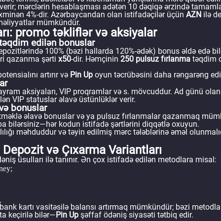
erir; mərclərin hesablaşması adətən 10 dəqiqə ərzində tamamla
xminən 4%-dir. Azərbaycandan olan istifadəçilər üçün
AZN
ilə de
 əməliyyatlar mümkündür.
ı: promo təkliflər və aksiyalar
 təqdim edilən bonuslar
 depozitlərində 100% (bəzi hallarda 120%-ədək) bonus əldə edə bil
eri qazanma şərti
x50
-dir. Həmçinin
250 pulsuz fırlanma
təqdim o
tensialını artırır və
Pin Up
oyun təcrübəsini daha rəngarəng edi
ar
ayram aksiyaları, VIP proqramlar və s. mövcuddur. Ad günü olanlar
ən VIP statuslar əlavə üstünlüklər verir.
və bonuslar
tməklə əlavə bonuslar və ya pulsuz fırlanmalar qazanmaq mümkün
a bilərsiniz—hər kodun istifadə şərtlərini diqqətlə oxuyun.
lılığı məhduddur və təyin edilmiş mərc tələblərinə əməl olunmal
Depozit və Çıxarma Variantları
niş üsulları ilə tanınır. Ən çox istifadə edilən metodlara misal:
ney;
.
 bank kartı vasitəsilə balansı artırmaq mümkündür; bəzi metodlar y
ta keçirilə bilər—
Pin Up
şəffaf ödəniş siyasəti tətbiq edir.