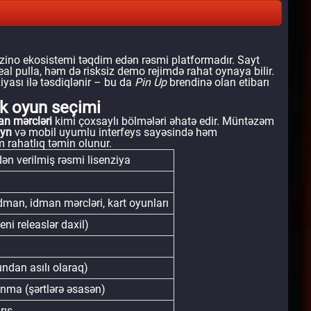
azino ekosistemi təqdim edən rəsmi platformadır. Sayt
eal pulla, həm də risksiz demo rejimdə rahat oynaya bilir.
yası ilə təsdiqlənir – bu da
Pin Up
brendinə olan etibarı
ük oyun seçimi
n mərcləri
kimi çoxsaylı bölmələri əhatə edir. Müntəzəm
ayn
və mobil uyumlu interfeys sayəsində həm
 rahatlıq təmin olunur.
ən verilmiş rəsmi lisenziya
l idman, idman mərcləri, kart oyunları
ni releaslər daxil)
dan asılı olaraq)
anma (şərtlərə əsasən)
rış