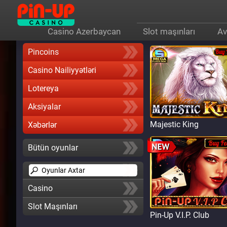
Casino Azerbaycan
Slot maşınları
Av
Pincoins
Casino Nailiyyətləri
Lotereya
Aksiyalar
Majestic King
Xəbərlər
Bütün oyunlar
Casino
Slot Maşınları
Pin-Up V.I.P. Club