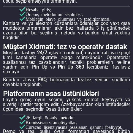
üsulu seçib əməliyyatı tamamlayın.
Hesaba giriş;
Ödəniş metodunun seçilməsi;
Məbləğin əlavə olunması və təsdiqlənməsi.
Kartlara və ya elektron cüzdanlara ödənişlər çox vaxt qısa
müddətdə tamamlanır, lakin bəzi hallarda 3 iş gününədək
uzana bilər—bu, seçilmiş metoda və bankın emal vaxtına
bağlıdır.
Müştəri Xidməti: tez və operativ dəstək
Müştəri dəstəyi
24/7
işləyir: canlı çat, qaynar xətt və e-poçt
kimi kanallarla operativ əlaqə mümkündür. Operatorlar
suallarınızı tez cavablandırır, texniki problemlərin həllinə
yardım edir—
Pin Up
və
Pin Up 360
təcrübənizi fasiləsiz
saxlayır.
Bundan əlavə,
FAQ
bölməsində tez-tez verilən sualların
cavabları toplanıb.
Platformanın əsas üstünlükləri
Layihə geniş oyun seçimi, yüksək xidmət keyfiyyəti və
əlverişli şərtlər təqdim edir. Azərbaycandan olan istifadəçilər
üçün ideal seçimdir. Əsas üstünlüklər:
26 fərqli ödəniş metodu;
Komissiyasız əməliyyatlar;
Curacao lisenziyasına əsaslanan qanuni fəaliyyət.
Demo və real pullu oyun formatları sayəsində bütün