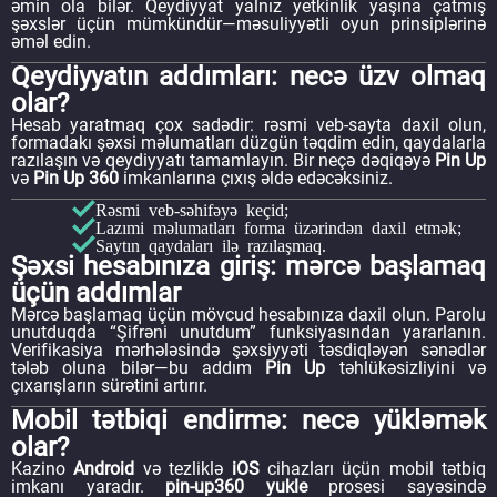
əmin ola bilər. Qeydiyyat yalnız yetkinlik yaşına çatmış
şəxslər üçün mümkündür—məsuliyyətli oyun prinsiplərinə
əməl edin.
Qeydiyyatın addımları: necə üzv olmaq
olar?
Hesab yaratmaq çox sadədir: rəsmi veb-sayta daxil olun,
formadakı şəxsi məlumatları düzgün təqdim edin, qaydalarla
razılaşın və qeydiyyatı tamamlayın. Bir neçə dəqiqəyə
Pin Up
və
Pin Up 360
imkanlarına çıxış əldə edəcəksiniz.
Rəsmi veb-səhifəyə keçid;
Lazımi məlumatları forma üzərindən daxil etmək;
Saytın qaydaları ilə razılaşmaq.
Şəxsi hesabınıza giriş: mərcə başlamaq
üçün addımlar
Mərcə başlamaq üçün mövcud hesabınıza daxil olun. Parolu
unutduqda “Şifrəni unutdum” funksiyasından yararlanın.
Verifikasiya mərhələsində şəxsiyyəti təsdiqləyən sənədlər
tələb oluna bilər—bu addım
Pin Up
təhlükəsizliyini və
çıxarışların sürətini artırır.
Mobil tətbiqi endirmə: necə yükləmək
olar?
Kazino
Android
və tezliklə
iOS
cihazları üçün mobil tətbiq
imkanı yaradır.
pin-up360 yukle
prosesi sayəsində