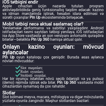
iOS tətbiqini endir
Apple cihazları üçün nəzərdə tutulan proqram
aktivləşdirildikdə geniş funksionallıq təqdim edəcək: kazino
və idman mərclərində iştirak, hesabın idarə edilməsi və
sürətli çıxarışlar
Pin Up
ekosistemində birləşəcək.
Mobil tətbiqi necə aktual saxlamaq olar?
Yeniləmələr performansı və sabitliyi yaxşılaşdırır. Android
istifadəçiləri rəsmi saytdan tətbiqi yeniləyə, iOS istifadəçiləri
isə App Store vasitəsilə ən son versiyanı avtomatik quraşdıra
bilərlər—beləliklə
Pin Up 360
həmişə aktual qalır.
Onlayn kazino oyunları: mövcud
əyləncələr
Pin Up
oyun kataloqu çox genişdir. Burada əsas əyləncə
növləri mövcuddur:
Slot maşınları;
Rulet oyunları;
Stolüstü oyunlar.
Hər bir oyunçu istənilən növü seçib ödənişli və ya pulsuz
(demo) rejimdə iştirak edə bilər.
Pin Up 360
vasitəsilə mobil
cihazlardan oynamaq da çox rahatdır.
Slotlar
Slot bölməsi meyvə, macəra, mifologiya və digər mövzularda
yüzlərlə oyunla zəngindir. Məşhur slotlardan bəziləri: