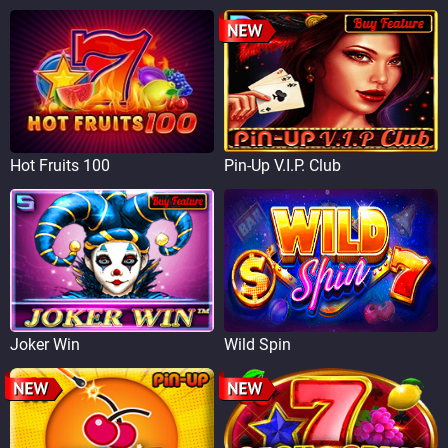
Hot Fruits 100
Pin-Up V.I.P. Club
Joker Win
Wild Spin