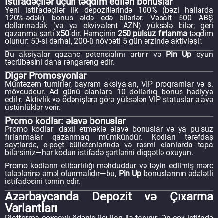
İstifadəçilər üçün təqdim edilən bonuslar
Yeni istifadəçilər ilk depozitlərində 100% (bəzi hallarda
120%-ədək) bonus əldə edə bilərlər. Vəsait 500 ABŞ
dollarınadək (və ya ekvivalent AZN) yüksələ bilər; geri
qazanma şərti
x50
-dir. Həmçinin
250 pulsuz fırlanma
təqdim
olunur: 50-si dərhal, 200-ü növbəti 5 gün ərzində aktivləşir.
Bu aksiyalar qazanc potensialını artırır və
Pin Up
oyun
təcrübəsini daha rəngarəng edir.
Digər Promosyonlar
Müntəzəm turnirlər, bayram aksiyaları, VIP proqramlar və s.
mövcuddur. Ad günü olanlara 10 dollarlıq bonus hədiyyə
edilir. Aktivlik və ödənişlərə görə yüksələn VIP statuslar əlavə
üstünlüklər verir.
Promo kodlar: əlavə bonuslar
Promo kodları daxil etməklə əlavə bonuslar və ya pulsuz
fırlanmalar qazanmaq mümkündür. Kodları tərəfdaş
saytlarda, e-poçt bülletenlərində və rəsmi elanlarda tapa
bilərsiniz—hər kodun istifadə şərtlərini diqqətlə oxuyun.
Promo kodların etibarlılığı məhduddur və təyin edilmiş mərc
tələblərinə əməl olunmalıdır—bu,
Pin Up
bonuslarının ədalətli
istifadəsini təmin edir.
Azərbaycanda Depozit və Çıxarma
Variantları
Platforma çoxsaylı ödəniş üsulları ilə tanınır. Ən çox istifadə