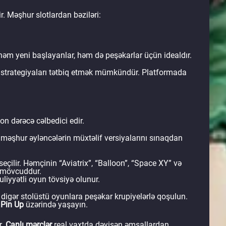
. Məşhur slotlardan bəziləri:
r—həm yeni başlayanlar, həm də peşəkarlar üçün idealdır.
gər strategiyaları tətbiq etmək mümkündür. Platformada
n dərəcə cəlbedici edir.
 məşhur əyləncələrin müxtəlif versiyalarını sınaqdan
çilir. Həmçinin “Aviatrix”, “Balloon”, “Space XY” və
 mövcuddur.
iyyətli oyun tövsiyə olunur.
və digər stolüstü oyunlara peşəkar krupiyelərlə qoşulun.
i
Pin Up
üzərində yaşayın.
r.
Canlı mərclər
real vaxtda dəyişən əmsallardan