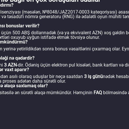
ıdırmı?
lisenziyası (məsələn, №8048/JAZ2017-0003 kateqoriyası) əsasınd
r və təsadüfi nömrə generatoru (RNG) ilə ədalətli oyun mühiti tə
nsı bonuslar verilir?
it üçün 500 ABŞ dollarınadək (və ya ekvivalent AZN) xoş gəldin 
Şərtləri oxuyub uyğun istifadə etmək tövsiyə olunur.
ümkündürmü?
tam yerinə yetirildikdən sonra bonus vəsaitlərini çıxarmaq olar. 
ləği nə qədərdir?
mi
3 AZN
-dir. Ödəniş üçün elektron pul kisələri, bank kartları və d
ər vaxt aparır?
ndən asılı olaraq uduşlar bir neçə saatdan
3 iş günü
nədək hesabın
proses adətən daha sürətli olur.
cə əlaqə saxlamaq olar?
asitəsilə ən sürətli əlaqə mümkündür. Həmçinin
FAQ
bölməsində ə