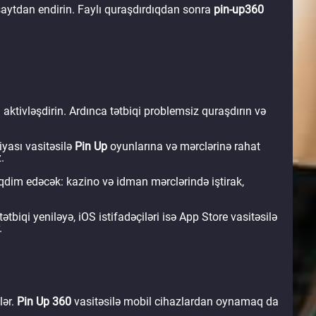
saytdan endirin. Faylı quraşdırdıqdan sonra
pin-up360
tivləşdirin. Ardınca tətbiqi problemsiz quraşdırın və
iyası vasitəsilə
Pin Up
oyunlarına və mərclərinə rahat
.
əqdim edəcək: kazino və idman mərclərində iştirak,
ətbiqi yeniləyə, iOS istifadəçiləri isə App Store vasitəsilə
.
lər.
Pin Up 360
vasitəsilə mobil cihazlardan oynamaq da