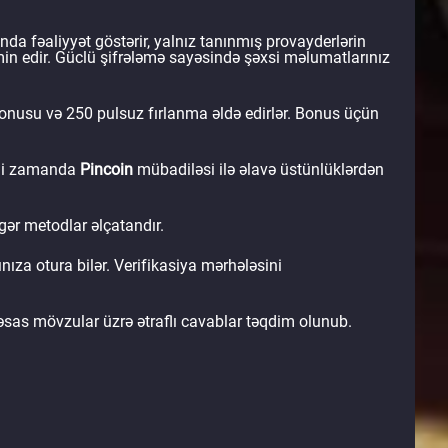
a fəaliyyət göstərir, yalnız tanınmış provayderlərin
min edir. Güclü şifrələmə sayəsində şəxsi məlumatlarınız
bonusu və 250 pulsuz fırlanma əldə edirlər. Bonus üçün
Eyni zamanda
Pincoin
mübadiləsi ilə əlavə üstünlüklərdən
igər metodlar əlçatandır.
ıza otura bilər. Verifikasiya mərhələsini
sas mövzular üzrə ətraflı cavablar təqdim olunub.