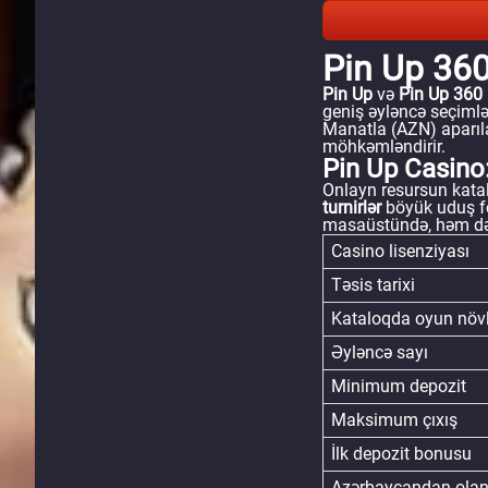
Pin Up 36
Pin Up
və
Pin Up 360
geniş əyləncə seçimlər
Manatla (AZN) aparıla
möhkəmləndirir.
Pin Up Casino:
Onlayn resursun kat
turnirlər
böyük uduş f
masaüstündə, həm d
Casino lisenziyası
Təsis tarixi
Kataloqda oyun növl
Əyləncə sayı
Minimum depozit
Maksimum çıxış
İlk depozit bonusu
Azərbaycandan olan 