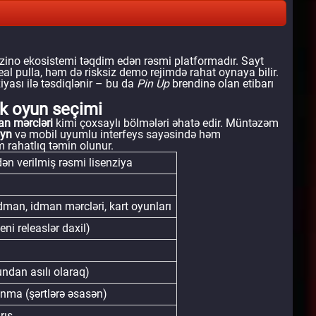
azino ekosistemi təqdim edən rəsmi platformadır. Sayt
eal pulla, həm də risksiz demo rejimdə rahat oynaya bilir.
yası ilə təsdiqlənir – bu da
Pin Up
brendinə olan etibarı
ük oyun seçimi
n mərcləri
kimi çoxsaylı bölmələri əhatə edir. Müntəzəm
ayn
və mobil uyumlu interfeys sayəsində həm
 rahatlıq təmin olunur.
ən verilmiş rəsmi lisenziya
l idman, idman mərcləri, kart oyunları
ni releaslər daxil)
dan asılı olaraq)
anma (şərtlərə əsasən)
rış