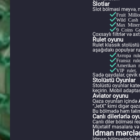
Slotlar
Slot bölməsi meyvə, m
Fruit Millio
Wild Cash
Max Miner
9 Coins Gr
Çoxsaylı filtrlər və a
Rulet oyunu
Rulet klassik stolüst
aşağıdakı populyar ru
Avropa rule
Fransız rule
Amerikan ru
VIP rulet.
Sadə qaydalar, çevik 
Stolüstü Oyunlar
Stolüstü oyunlar kate
keçirin. Mobil adapta
Aviator oyunu
Qəza oyunları içində
“JetX” kimi digər qəz
Bu bölmədə həm təlim 
Canlı dilerlərlə oy
Canlı diler bölməsi re
Müxtəlif masalara və 
İdman mərcləri
İdman bölməsində futb