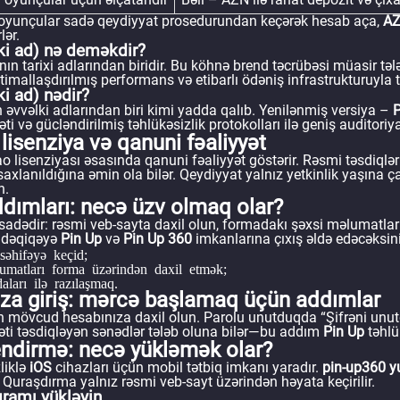
oyunçular sadə qeydiyyat prosedurundan keçərək hesab aça,
A
lər.
ki ad) nə deməkdir?
ın tarixi adlarından biridir. Bu köhnə brend təcrübəsi müasir tə
timallaşdırılmış performans və etibarlı ödəniş infrastrukturuyla 
i ad) nədir?
 əvvəlki adlarından biri kimi yadda qalıb. Yenilənmiş versiya –
P
i və gücləndirilmiş təhlükəsizlik protokolları ilə geniş auditoriy
lisenziya və qanuni fəaliyyət
 lisenziyası əsasında qanuni fəaliyyət göstərir. Rəsmi təsdiqlər
saxlanıldığına əmin ola bilər. Qeydiyyat yalnız yetkinlik yaşı
n.
ddımları: necə üzv olmaq olar?
dədir: rəsmi veb-sayta daxil olun, formadakı şəxsi məlumatları
 dəqiqəyə
Pin Up
və
Pin Up 360
imkanlarına çıxış əldə edəcəksini
səhifəyə keçid;
umatları forma üzərindən daxil etmək;
aları ilə razılaşmaq.
ıza giriş: mərcə başlamaq üçün addımlar
mövcud hesabınıza daxil olun. Parolu unutduqda “Şifrəni unutd
əti təsdiqləyən sənədlər tələb oluna bilər—bu addım
Pin Up
təhlük
 endirmə: necə yükləmək olar?
liklə
iOS
cihazları üçün mobil tətbiq imkanı yaradır.
pin-up360 y
uraşdırma yalnız rəsmi veb-sayt üzərindən həyata keçirilir.
ramı yükləyin