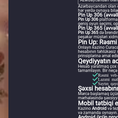
Azərbaycandan olan 
hər yerdə oynaya bilər
Pin Up 306 (əvvəl
Pin Up 306
platforman
geniş oyun seçimi, op
Pin Up 365 (əvvəlk
Pin Up 365
də brendin
peşəkar müştəri xidmət
Pin Up: Rəsmi 
Onlayn kazino Curacao
hesabının təhlükəsiz 
prinsiplərinə əməl edi
Qeydiyyatın a
Hesab yaratmaq çox sa
tamamlayın. Bir neçə
Rəsmi veb-
Lazımi məl
Saytın qayd
Şəxsi hesabın
Mərcə başlamaq üçün 
mərhələsində şəxsiyy
Mobil tətbiqi
Kazino
Android
və tez
və zamanda oynayın. Q
Android üçün proq