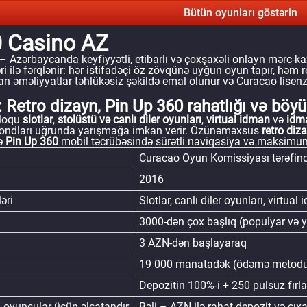
Bütün oyunları göstərin
0 Casino AZ
– Azərbaycanda keyfiyyətli, etibarlı və çoxşaxəli onlayn mərc-k
i ilə fərqlənir: hər istifadəçi öz zövqünə uyğun oyun tapır, həm r
n əməliyyatlar təhlükəsiz şəkildə emal olunur və Curacao lisenzi
 Retro dizayn, Pin Up 360 rahatlığı və böy
aloqu
slotlar
,
stolüstü və canlı diler oyunları
,
virtual idman
və
idma
ondları uğrunda yarışmağa imkan verir. Özünəməxsus
retro diz
ə
Pin Up 360
mobil təcrübəsində sürətli naviqasiya və maksimum
Curacao Oyun Komissiyası tərəfind
2016
əri
Slotlar, canlı diler oyunları, virtua
3000-dən çox başlıq (populyar və ye
3 AZN-dən başlayaraq
19 000 manatadək (ödəmə metodun
Depozitin 100%-i + 250 pulsuz fırl
oyunçular üçün əlçatandır
Bəli – AZN ilə rahat depozit və çıxa