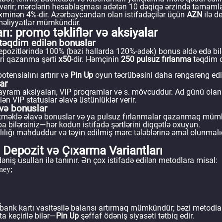
erir; mərclərin hesablaşması adətən 10 dəqiqə ərzində tamamla
xminən 4%-dir. Azərbaycandan olan istifadəçilər üçün
AZN
ilə de
 əməliyyatlar mümkündür.
ı: promo təkliflər və aksiyalar
 təqdim edilən bonuslar
 depozitlərində 100% (bəzi hallarda 120%-ədək) bonus əldə edə bil
eri qazanma şərti
x50
-dir. Həmçinin
250 pulsuz fırlanma
təqdim o
tensialını artırır və
Pin Up
oyun təcrübəsini daha rəngarəng edi
ar
ayram aksiyaları, VIP proqramlar və s. mövcuddur. Ad günü olanlar
ən VIP statuslar əlavə üstünlüklər verir.
və bonuslar
tməklə əlavə bonuslar və ya pulsuz fırlanmalar qazanmaq mümkün
a bilərsiniz—hər kodun istifadə şərtlərini diqqətlə oxuyun.
lılığı məhduddur və təyin edilmiş mərc tələblərinə əməl olunmal
Depozit və Çıxarma Variantları
niş üsulları ilə tanınır. Ən çox istifadə edilən metodlara misal:
ney;
.
 bank kartı vasitəsilə balansı artırmaq mümkündür; bəzi metodlar y
ta keçirilə bilər—
Pin Up
şəffaf ödəniş siyasəti tətbiq edir.