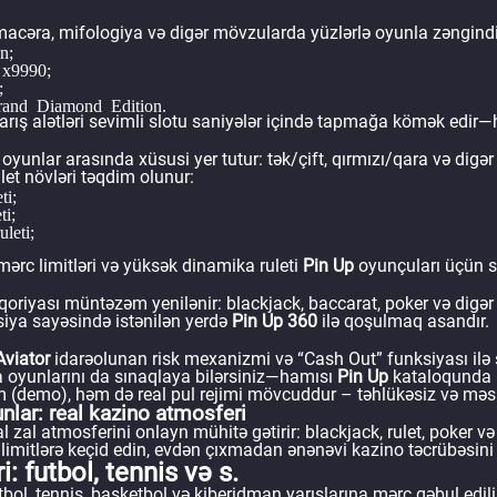
acəra, mifologiya və digər mövzularda yüzlərlə oyunla zəngindir
n;
 x9990;
;
and Diamond Edition.
xtarış alətləri sevimli slotu saniyələr içində tapmağa kömək edi
ü oyunlar arasında xüsusi yer tutur: tək/çift, qırmızı/qara və di
let növləri təqdim olunur:
ti;
ti;
leti;
mərc limitləri və yüksək dinamika ruleti
Pin Up
oyunçuları üçün so
qoriyası müntəzəm yenilənir: blackjack, baccarat, poker və digər
siya sayəsində istənilən yerdə
Pin Up 360
ilə qoşulmaq asandır.
Aviator
idarəolunan risk mexanizmi və “Cash Out” funksiyası ilə se
a oyunlarını da sınaqlaya bilərsiniz—hamısı
Pin Up
kataloqunda
(demo), həm də real pul rejimi mövcuddur – təhlükəsiz və məsul
unlar: real kazino atmosferi
al zal atmosferini onlayn mühitə gətirir: blackjack, rulet, poker 
limitlərə keçid edin, evdən çıxmadan ənənəvi kazino təcrübəsin
: futbol, tennis və s.
ol, tennis, basketbol və kiberidman yarışlarına mərc qəbul edili