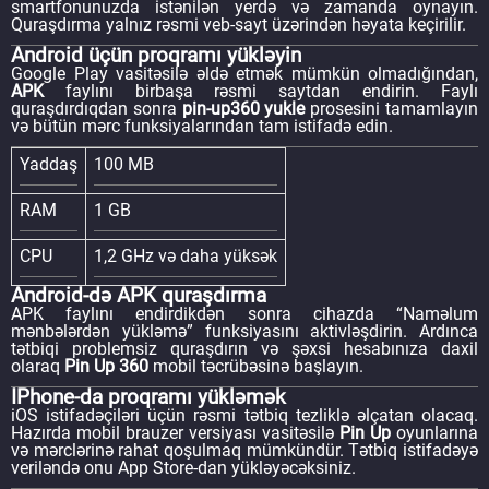
smartfonunuzda istənilən yerdə və zamanda oynayın.
Quraşdırma yalnız rəsmi veb-sayt üzərindən həyata keçirilir.
Android üçün proqramı yükləyin
Google Play vasitəsilə əldə etmək mümkün olmadığından,
APK
faylını birbaşa rəsmi saytdan endirin. Faylı
quraşdırdıqdan sonra
pin-up360 yukle
prosesini tamamlayın
və bütün mərc funksiyalarından tam istifadə edin.
Yaddaş
100 MB
RAM
1 GB
CPU
1,2 GHz və daha yüksək
Android-də APK quraşdırma
APK faylını endirdikdən sonra cihazda “Naməlum
mənbələrdən yükləmə” funksiyasını aktivləşdirin. Ardınca
tətbiqi problemsiz quraşdırın və şəxsi hesabınıza daxil
olaraq
Pin Up 360
mobil təcrübəsinə başlayın.
IPhone-da proqramı yükləmək
iOS istifadəçiləri üçün rəsmi tətbiq tezliklə əlçatan olacaq.
Hazırda mobil brauzer versiyası vasitəsilə
Pin Up
oyunlarına
və mərclərinə rahat qoşulmaq mümkündür. Tətbiq istifadəyə
veriləndə onu App Store-dan yükləyəcəksiniz.