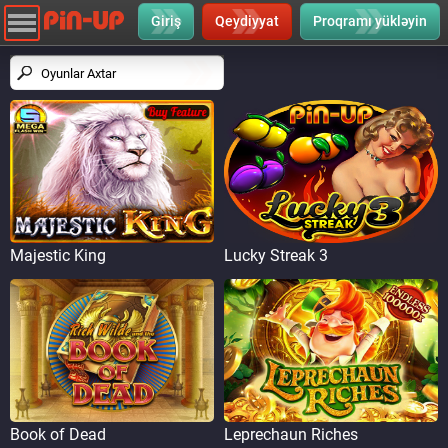
Giriş
Qeydiyyat
Proqramı yükləyin
Majestic King
Lucky Streak 3
Book of Dead
Leprechaun Riches