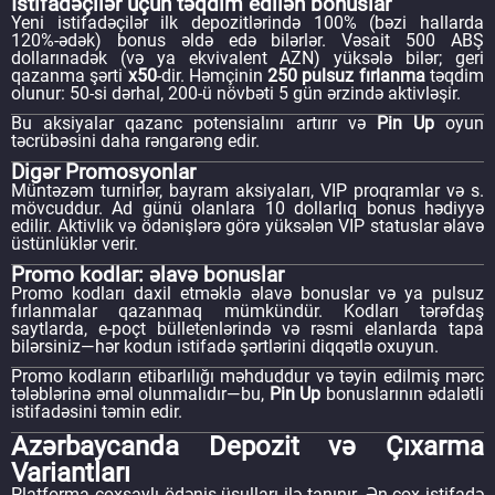
İstifadəçilər üçün təqdim edilən bonuslar
Yeni istifadəçilər ilk depozitlərində 100% (bəzi hallarda
120%-ədək) bonus əldə edə bilərlər. Vəsait 500 ABŞ
dollarınadək (və ya ekvivalent AZN) yüksələ bilər; geri
qazanma şərti
x50
-dir. Həmçinin
250 pulsuz fırlanma
təqdim
olunur: 50-si dərhal, 200-ü növbəti 5 gün ərzində aktivləşir.
Bu aksiyalar qazanc potensialını artırır və
Pin Up
oyun
təcrübəsini daha rəngarəng edir.
Digər Promosyonlar
Müntəzəm turnirlər, bayram aksiyaları, VIP proqramlar və s.
mövcuddur. Ad günü olanlara 10 dollarlıq bonus hədiyyə
edilir. Aktivlik və ödənişlərə görə yüksələn VIP statuslar əlavə
üstünlüklər verir.
Promo kodlar: əlavə bonuslar
Promo kodları daxil etməklə əlavə bonuslar və ya pulsuz
fırlanmalar qazanmaq mümkündür. Kodları tərəfdaş
saytlarda, e-poçt bülletenlərində və rəsmi elanlarda tapa
bilərsiniz—hər kodun istifadə şərtlərini diqqətlə oxuyun.
Promo kodların etibarlılığı məhduddur və təyin edilmiş mərc
tələblərinə əməl olunmalıdır—bu,
Pin Up
bonuslarının ədalətli
istifadəsini təmin edir.
Azərbaycanda Depozit və Çıxarma
Variantları
Platforma çoxsaylı ödəniş üsulları ilə tanınır. Ən çox istifadə