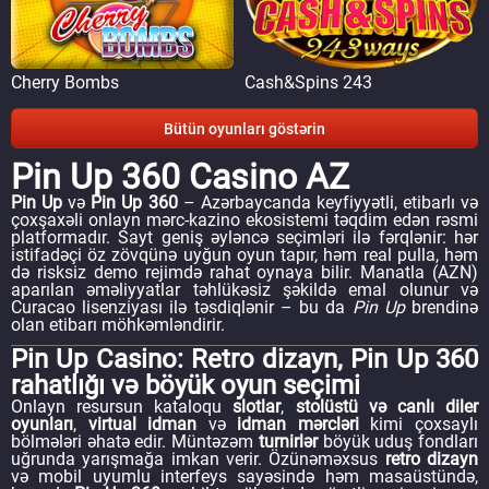
Cherry Bombs
Cash&Spins 243
Bütün oyunları göstərin
Pin Up 360 Casino AZ
Pin Up
və
Pin Up 360
– Azərbaycanda keyfiyyətli, etibarlı və
çoxşaxəli onlayn mərc-kazino ekosistemi təqdim edən rəsmi
platformadır. Sayt geniş əyləncə seçimləri ilə fərqlənir: hər
istifadəçi öz zövqünə uyğun oyun tapır, həm real pulla, həm
də risksiz demo rejimdə rahat oynaya bilir. Manatla (AZN)
aparılan əməliyyatlar təhlükəsiz şəkildə emal olunur və
Curacao lisenziyası ilə təsdiqlənir – bu da
Pin Up
brendinə
olan etibarı möhkəmləndirir.
Pin Up Casino: Retro dizayn, Pin Up 360
rahatlığı və böyük oyun seçimi
Onlayn resursun kataloqu
slotlar
,
stolüstü və canlı diler
oyunları
,
virtual idman
və
idman mərcləri
kimi çoxsaylı
bölmələri əhatə edir. Müntəzəm
turnirlər
böyük uduş fondları
uğrunda yarışmağa imkan verir. Özünəməxsus
retro dizayn
və mobil uyumlu interfeys sayəsində həm masaüstündə,