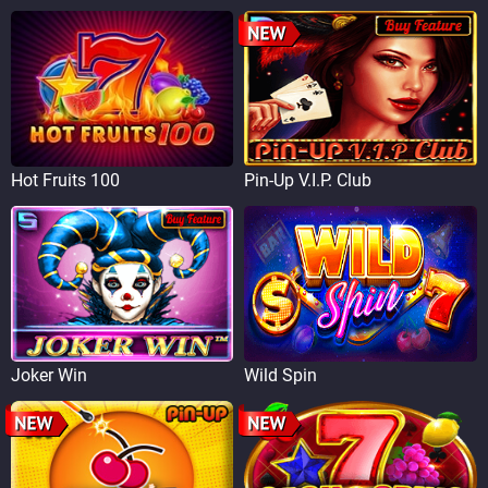
Hot Fruits 100
Pin-Up V.I.P. Club
Joker Win
Wild Spin