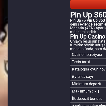
Pin Up 36
Pin Up
və
Pin Up 360
geniş əyləncə seçimlər
Manatla (AZN) aparıla
möhkəmləndirir.
Pin Up Casino:
Onlayn resursun kat
turnirlər
böyük uduş f
masaüstündə, həm d
Casino lisenziyası
Təsis tarixi
Kataloqda oyun növl
Əyləncə sayı
Minimum depozit
Maksimum çıxış
İlk depozit bonusu
Azərbaycandan olan 