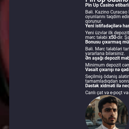
Pin Up Casino etibarl
Bəli. Kazino Curacao 
oyunlarını təqdim edi
qorunur.
Yeni istifadəçilərə ha
Yeni üzvlər ilk depoz
mərc tələbi
x50
-dir. 
Bonusu çıxarmaq m
Bəli. Mərc tələbləri 
yararlana bilərsiniz.
Ən aşağı depozit məb
Minimum depozit cə
Vəsait çıxarışı nə qəd
Seçilmiş ödəniş aləti
tamamladıqdan sonra 
Dəstək xidməti ilə ne
Canlı çat və e-poçt v