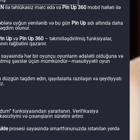
ZN
ilə təhlükəsiz mərc edə və
Pin Up 360
mobil həlləri ilə
ləblərə uyğun yenilənib və bu gün
Pin Up
adı altında daha
təqdim olunur.
in Up
və
Pin Up 360
– təkmilləşdirilmiş funksiyalar,
anın rəğbətini qazanır.
 sayəsində hər bir oyunçu oyunların ədalətli olduğuna və
na çatmış şəxslər üçün mümkündür—məsuliyyətli oyun
 düzgün təqdim edin, qaydalarla razılaşın və qeydiyyatı
z.
um” funksiyasından yararlanın. Verifikasiya
əsizliyini və çıxarışların sürətini artırır.
ukle
prosesi sayəsində smartfonunuzda istənilən yerdə