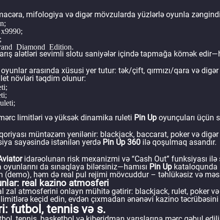
acəra, mifologiya və digər mövzularda yüzlərlə oyunla zəngindir
n;
 x9990;
;
and Diamond Edition.
xtarış alətləri sevimli slotu saniyələr içində tapmağa kömək edi
ü oyunlar arasında xüsusi yer tutur: tək/çift, qırmızı/qara və di
let növləri təqdim olunur:
ti;
ti;
leti;
mərc limitləri və yüksək dinamika ruleti
Pin Up
oyunçuları üçün so
qoriyası müntəzəm yenilənir: blackjack, baccarat, poker və digər
siya sayəsində istənilən yerdə
Pin Up 360
ilə qoşulmaq asandır.
Aviator
idarəolunan risk mexanizmi və “Cash Out” funksiyası ilə se
a oyunlarını da sınaqlaya bilərsiniz—hamısı
Pin Up
kataloqunda
(demo), həm də real pul rejimi mövcuddur – təhlükəsiz və məsul
unlar: real kazino atmosferi
al zal atmosferini onlayn mühitə gətirir: blackjack, rulet, poker 
limitlərə keçid edin, evdən çıxmadan ənənəvi kazino təcrübəsin
: futbol, tennis və s.
ol, tennis, basketbol və kiberidman yarışlarına mərc qəbul edili