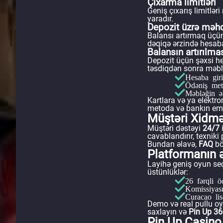
Çıxarma limitləri
Geniş çıxarış limitl
yaradır.
Depozit üzrə məhd
Balansı artırmaq üçü
dəqiqə ərzində hesaba
Balansın artırılma
Depozit üçün şəxsi he
təsdiqdən sonra məbl
Hesaba giri
Ödəniş met
Məbləğin ə
Kartlara və ya elektr
metoda və bankın emal
Müştəri Xidmət
Müştəri dəstəyi
24/7
i
cavablandırır, texniki
Bundan əlavə,
FAQ
bö
Platformanın ə
Layihə geniş oyun seçi
üstünlüklər:
26 fərqli ö
Komissiyası
Curacao lis
Demo və real pullu oy
saxlayın və
Pin Up 3
Pin Up Casino 