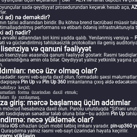
oyunçular sadə qeydiyyat prosedurundan keçərək hesab aça,
A
lər.
ki ad) nə deməkdir?
ın tarixi adlarından biridir. Bu köhnə brend təcrübəsi müasir tə
timallaşdırılmış performans və etibarlı ödəniş infrastrukturuyla 
i ad) nədir?
 əvvəlki adlarından biri kimi yadda qalıb. Yenilənmiş versiya –
P
i və gücləndirilmiş təhlükəsizlik protokolları ilə geniş auditoriy
lisenziya və qanuni fəaliyyət
 lisenziyası əsasında qanuni fəaliyyət göstərir. Rəsmi təsdiqlər
saxlanıldığına əmin ola bilər. Qeydiyyat yalnız yetkinlik yaşı
n.
ddımları: necə üzv olmaq olar?
dədir: rəsmi veb-sayta daxil olun, formadakı şəxsi məlumatları
 dəqiqəyə
Pin Up
və
Pin Up 360
imkanlarına çıxış əldə edəcəksini
səhifəyə keçid;
umatları forma üzərindən daxil etmək;
aları ilə razılaşmaq.
ıza giriş: mərcə başlamaq üçün addımlar
mövcud hesabınıza daxil olun. Parolu unutduqda “Şifrəni unutd
əti təsdiqləyən sənədlər tələb oluna bilər—bu addım
Pin Up
təhlük
 endirmə: necə yükləmək olar?
liklə
iOS
cihazları üçün mobil tətbiq imkanı yaradır.
pin-up360 y
uraşdırma yalnız rəsmi veb-sayt üzərindən həyata keçirilir.
ramı yükləyin