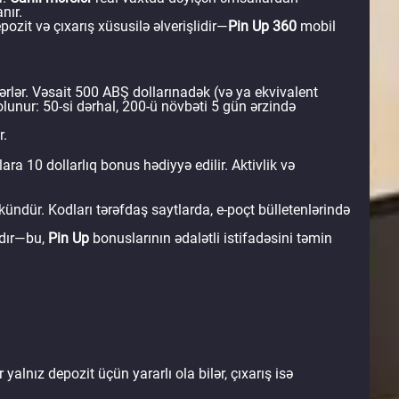
nır.
pozit və çıxarış xüsusilə əlverişlidir—
Pin Up 360
mobil
ərlər. Vəsait 500 ABŞ dollarınadək (və ya ekvivalent
lunur: 50-si dərhal, 200-ü növbəti 5 gün ərzində
r.
a 10 dollarlıq bonus hədiyyə edilir. Aktivlik və
dür. Kodları tərəfdaş saytlarda, e-poçt bülletenlərində
ıdır—bu,
Pin Up
bonuslarının ədalətli istifadəsini təmin
alnız depozit üçün yararlı ola bilər, çıxarış isə