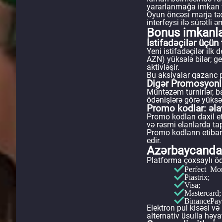
yararlanmağa imkan v
Oyun öncəsi marja tə
interfeysi ilə sürətli
Bonus imkanlar
İstifadəçilər üçün
Yeni istifadəçilər ilk
AZN) yüksələ bilər; g
aktivləşir.
Bu aksiyalar qazanc po
Digər Promosyonl
Müntəzəm turnirlər, b
ödənişlərə görə yüksəl
Promo kodlar: əla
Promo kodları daxil e
və rəsmi elanlarda tap
Promo kodların etibar
edir.
Azərbaycanda 
Platforma çoxsaylı ödə
Perfect Mo
Piastrix;
Visa;
Mastercard;
BinancePay
Elektron pul kisəsi və
alternativ üsulla həya