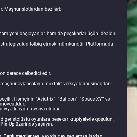
. Məşhur slotlardan bəziləri:
r—həm yeni başlayanlar, həm də peşəkarlar üçün idealdır.
gər strategiyaları tətbiq etmək mümkündür. Platformada
n dərəcə cəlbedici edir.
 məşhur əyləncələrin müxtəlif versiyalarını sınaqdan
çilir. Həmçinin “Aviatrix”, “Balloon”, “Space XY” və
 mövcuddur.
iyyətli oyun tövsiyə olunur.
və digər stolüstü oyunlara peşəkar krupiyelərlə qoşulun.
i
Pin Up
üzərində yaşayın.
r.
Canlı mərclər
real vaxtda dəyişən əmsallardan