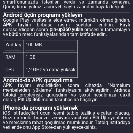
smartfonunuzda istənilən yerdə və zamanda oynayın.
Quraşdırma yalnız rəsmi veb-sayt üzərindən həyata keçirilir.
Android üçün proqramı yükləyin
Google Play vasitəsilə əldə etmək mümkün olmadığından,
APK
faylını birbaşa rəsmi saytdan endirin. Faylı
quraşdırdıqdan sonra
pin-up360 yukle
prosesini tamamlayın
və bütün mərc funksiyalarından tam istifadə edin.
Yaddaş
100 MB
RAM
1 GB
CPU
1,2 GHz və daha yüksək
Android-də APK quraşdırma
APK faylını endirdikdən sonra cihazda “Naməlum
mənbələrdən yükləmə” funksiyasını aktivləşdirin. Ardınca
tətbiqi problemsiz quraşdırın və şəxsi hesabınıza daxil
olaraq
Pin Up 360
mobil təcrübəsinə başlayın.
IPhone-da proqramı yükləmək
iOS istifadəçiləri üçün rəsmi tətbiq tezliklə əlçatan olacaq.
Hazırda mobil brauzer versiyası vasitəsilə
Pin Up
oyunlarına
və mərclərinə rahat qoşulmaq mümkündür. Tətbiq istifadəyə
veriləndə onu App Store-dan yükləyəcəksiniz.