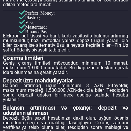
edilən metodlara misal:
Perfect Money;
Piastrix;
Visa;
Mastercard;
BinancePay.
Elektron pul kisəsi və bank kartı vasitəsilə balansı artırmaq
mümkündür; bəzi metodlar yalnız depozit üçün yararlı ola
bilər, çıxarış isə alternativ üsulla həyata keçirilə bilər—
Pin Up
şəffaf ödəniş siyasəti tətbiq edir.
Çıxarma limitləri
Geniş çıxarış limitləri mövcuddur: minimum 10 manat,
maksimum 19 000 manatadək. Bu diapazon uduşların çevik
idarə olunmasına şərait yaradır.
Depozit üzrə məhdudiyyətlər
Balansı artırmaq üçün minimum 3 AZN kifayətdir,
maksimum məbləğ 1,500,000 AZN-dək ola bilər. Təsdiqdən
sonra depozit adətən bir neçə dəqiqə ərzində hesaba
yüklənir.
Balansın artırılması və çıxarışı: depozit və
uduşların alınması
Depozit üçün şəxsi hesabınıza daxil olun, uyğun ödəniş
metodunu seçin və məbləği təsdiqləyin. Çıxarış zamanı
verifikasiya tələb oluna bilər; təsdiqdən sonra məbləği və