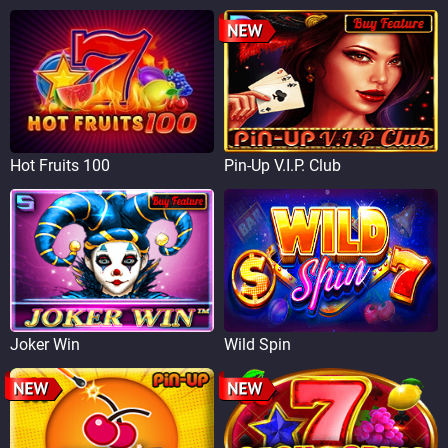
Hot Fruits 100
Pin-Up V.I.P. Club
Joker Win
Wild Spin