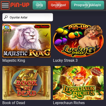
Giriş
Qeydiyyat
Proqramı yükləyin
Majestic King
Lucky Streak 3
Book of Dead
Leprechaun Riches