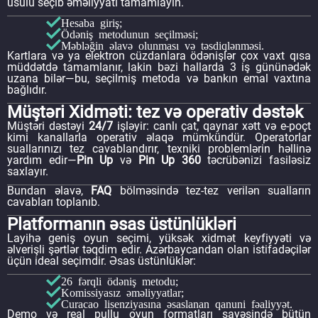
üsulu seçib əməliyyatı tamamlayın.
Hesaba giriş;
Ödəniş metodunun seçilməsi;
Məbləğin əlavə olunması və təsdiqlənməsi.
Kartlara və ya elektron cüzdanlara ödənişlər çox vaxt qısa
müddətdə tamamlanır, lakin bəzi hallarda 3 iş gününədək
uzana bilər—bu, seçilmiş metoda və bankın emal vaxtına
bağlıdır.
Müştəri Xidməti: tez və operativ dəstək
Müştəri dəstəyi
24/7
işləyir: canlı çat, qaynar xətt və e-poçt
kimi kanallarla operativ əlaqə mümkündür. Operatorlar
suallarınızı tez cavablandırır, texniki problemlərin həllinə
yardım edir—
Pin Up
və
Pin Up 360
təcrübənizi fasiləsiz
saxlayır.
Bundan əlavə,
FAQ
bölməsində tez-tez verilən sualların
cavabları toplanıb.
Platformanın əsas üstünlükləri
Layihə geniş oyun seçimi, yüksək xidmət keyfiyyəti və
əlverişli şərtlər təqdim edir. Azərbaycandan olan istifadəçilər
üçün ideal seçimdir. Əsas üstünlüklər:
26 fərqli ödəniş metodu;
Komissiyasız əməliyyatlar;
Curacao lisenziyasına əsaslanan qanuni fəaliyyət.
Demo və real pullu oyun formatları sayəsində bütün