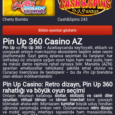
Cherry Bombs
Cash&Spins 243
Bütün oyunları göstərin
Pin Up 360 Casino AZ
Pin Up
və
Pin Up 360
– Azərbaycanda keyfiyyətli, etibarlı və
çoxşaxəli onlayn mərc-kazino ekosistemi təqdim edən rəsmi
platformadır. Sayt geniş əyləncə seçimləri ilə fərqlənir: hər
istifadəçi öz zövqünə uyğun oyun tapır, həm real pulla, həm
də risksiz demo rejimdə rahat oynaya bilir. Manatla (AZN)
aparılan əməliyyatlar təhlükəsiz şəkildə emal olunur və
Curacao lisenziyası ilə təsdiqlənir – bu da
Pin Up
brendinə
olan etibarı möhkəmləndirir.
Pin Up Casino: Retro dizayn, Pin Up 360
rahatlığı və böyük oyun seçimi
Onlayn resursun kataloqu
slotlar
,
stolüstü və canlı diler
oyunları
,
virtual idman
və
idman mərcləri
kimi çoxsaylı
bölmələri əhatə edir. Müntəzəm
turnirlər
böyük uduş fondları
uğrunda yarışmağa imkan verir. Özünəməxsus
retro dizayn
və mobil uyumlu interfeys sayəsində həm masaüstündə,