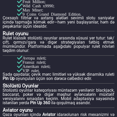
Fruit Million;
Wild Cash x9990;
Max Miner;
9 Coins Grand Diamond Edition.
Çoxsaylı filtrlər və axtarış alətləri sevimli slotu saniyələr
içində tapmağa kömək edir—həm yeni başlayanlar, həm də
peşəkarlar üçün idealdır.
Rulet oyunu
Rulet klassik stolüstü oyunlar arasında xüsusi yer tutur: tək/
çift, qırmızı/qara və digər strategiyaları tətbiq etmək
mümkündür. Platformada aşağıdakı populyar rulet növləri
təqdim olunur:
Avropa ruleti;
Fransız ruleti;
Amerikan ruleti;
VIP rulet.
Sadə qaydalar, çevik mərc limitləri və yüksək dinamika ruleti
Pin Up
oyunçuları üçün son dərəcə cəlbedici edir.
Stolüstü Oyunlar
Stolüstü oyunlar kateqoriyası müntəzəm yenilənir: blackjack,
baccarat, poker və digər məşhur əyləncələrin müxtəlif
versiyalarını sınaqdan keçirin. Mobil adaptasiya sayəsində
istənilən yerdə
Pin Up 360
ilə qoşulmaq asandır.
Aviator oyunu
Qəza oyunları içində
Aviator
idarəolunan risk mexanizmi və