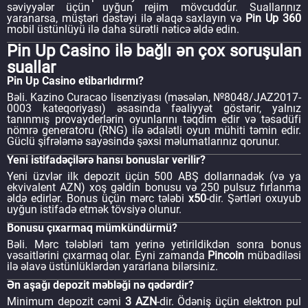
səviyyələr üçün uyğun rejim mövcuddur. Suallarınız
yaranarsa, müştəri dəstəyi ilə əlaqə saxlayın və
Pin Up 360
mobil üstünlüyü ilə daha sürətli nəticə əldə edin.
Pin Up Casino ilə bağlı ən çox soruşulan
suallar
Pin Up Casino etibarlıdırmı?
Bəli. Kazino Curacao lisenziyası (məsələn, №8048/JAZ2017-
0003 kateqoriyası) əsasında fəaliyyət göstərir, yalnız
tanınmış provayderlərin oyunlarını təqdim edir və təsadüfi
nömrə generatoru (RNG) ilə ədalətli oyun mühiti təmin edir.
Güclü şifrələmə sayəsində şəxsi məlumatlarınız qorunur.
Yeni istifadəçilərə hansı bonuslar verilir?
Yeni üzvlər ilk depozit üçün 500 ABŞ dollarınadək (və ya
ekvivalent AZN) xoş gəldin bonusu və 250 pulsuz fırlanma
əldə edirlər. Bonus üçün mərc tələbi
x50
-dir. Şərtləri oxuyub
uyğun istifadə etmək tövsiyə olunur.
Bonusu çıxarmaq mümkündürmü?
Bəli. Mərc tələbləri tam yerinə yetirildikdən sonra bonus
vəsaitlərini çıxarmaq olar. Eyni zamanda
Pincoin
mübadiləsi
ilə əlavə üstünlüklərdən yararlana bilərsiniz.
Ən aşağı depozit məbləği nə qədərdir?
Minimum depozit cəmi
3 AZN
-dir. Ödəniş üçün elektron pul