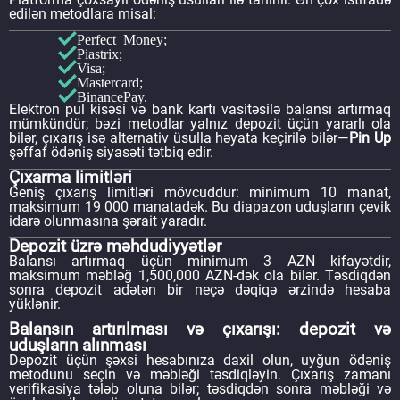
edilən metodlara misal:
Perfect Money;
Piastrix;
Visa;
Mastercard;
BinancePay.
Elektron pul kisəsi və bank kartı vasitəsilə balansı artırmaq
mümkündür; bəzi metodlar yalnız depozit üçün yararlı ola
bilər, çıxarış isə alternativ üsulla həyata keçirilə bilər—
Pin Up
şəffaf ödəniş siyasəti tətbiq edir.
Çıxarma limitləri
Geniş çıxarış limitləri mövcuddur: minimum 10 manat,
maksimum 19 000 manatadək. Bu diapazon uduşların çevik
idarə olunmasına şərait yaradır.
Depozit üzrə məhdudiyyətlər
Balansı artırmaq üçün minimum 3 AZN kifayətdir,
maksimum məbləğ 1,500,000 AZN-dək ola bilər. Təsdiqdən
sonra depozit adətən bir neçə dəqiqə ərzində hesaba
yüklənir.
Balansın artırılması və çıxarışı: depozit və
uduşların alınması
Depozit üçün şəxsi hesabınıza daxil olun, uyğun ödəniş
metodunu seçin və məbləği təsdiqləyin. Çıxarış zamanı
verifikasiya tələb oluna bilər; təsdiqdən sonra məbləği və