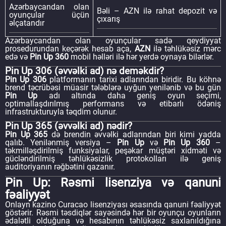
Azərbaycandan olan
Bəli – AZN ilə rahat depozit və
oyunçular üçün
çıxarış
əlçatandır
Azərbaycandan olan oyunçular sadə qeydiyyat
prosedurundan keçərək hesab aça,
AZN
ilə təhlükəsiz mərc
edə və
Pin Up 360
mobil həlləri ilə hər yerdə oynaya bilərlər.
Pin Up 306 (əvvəlki ad) nə deməkdir?
Pin Up 306
platformanın tarixi adlarından biridir. Bu köhnə
brend təcrübəsi müasir tələblərə uyğun yenilənib və bu gün
Pin Up
adı altında daha geniş oyun seçimi,
optimallaşdırılmış performans və etibarlı ödəniş
infrastrukturuyla təqdim olunur.
Pin Up 365 (əvvəlki ad) nədir?
Pin Up 365
də brendin əvvəlki adlarından biri kimi yadda
qalıb. Yenilənmiş versiya –
Pin Up
və
Pin Up 360
–
təkmilləşdirilmiş funksiyalar, peşəkar müştəri xidməti və
gücləndirilmiş təhlükəsizlik protokolları ilə geniş
auditoriyanın rəğbətini qazanır.
Pin Up: Rəsmi lisenziya və qanuni
fəaliyyət
Onlayn kazino Curacao lisenziyası əsasında qanuni fəaliyyət
göstərir. Rəsmi təsdiqlər sayəsində hər bir oyunçu oyunların
ədalətli olduğuna və hesabının təhlükəsiz saxlanıldığına