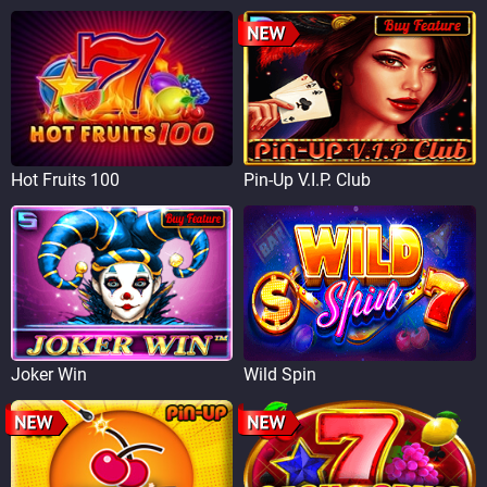
Hot Fruits 100
Pin-Up V.I.P. Club
Joker Win
Wild Spin