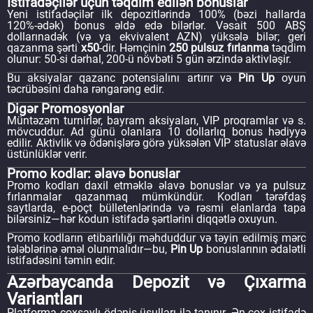
İstifadəçilər üçün təqdim edilən bonuslar
Yeni istifadəçilər ilk depozitlərində 100% (bəzi hallarda
120%-ədək) bonus əldə edə bilərlər. Vəsait 500 ABŞ
dollarınadək (və ya ekvivalent AZN) yüksələ bilər; geri
qazanma şərti
x50
-dir. Həmçinin
250 pulsuz fırlanma
təqdim
olunur: 50-si dərhal, 200-ü növbəti 5 gün ərzində aktivləşir.
Bu aksiyalar qazanc potensialını artırır və
Pin Up
oyun
təcrübəsini daha rəngarəng edir.
Digər Promosyonlar
Müntəzəm turnirlər, bayram aksiyaları, VIP proqramlar və s.
mövcuddur. Ad günü olanlara 10 dollarlıq bonus hədiyyə
edilir. Aktivlik və ödənişlərə görə yüksələn VIP statuslar əlavə
üstünlüklər verir.
Promo kodlar: əlavə bonuslar
Promo kodları daxil etməklə əlavə bonuslar və ya pulsuz
fırlanmalar qazanmaq mümkündür. Kodları tərəfdaş
saytlarda, e-poçt bülletenlərində və rəsmi elanlarda tapa
bilərsiniz—hər kodun istifadə şərtlərini diqqətlə oxuyun.
Promo kodların etibarlılığı məhduddur və təyin edilmiş mərc
tələblərinə əməl olunmalıdır—bu,
Pin Up
bonuslarının ədalətli
istifadəsini təmin edir.
Azərbaycanda Depozit və Çıxarma
Variantları
Platforma çoxsaylı ödəniş üsulları ilə tanınır. Ən çox istifadə